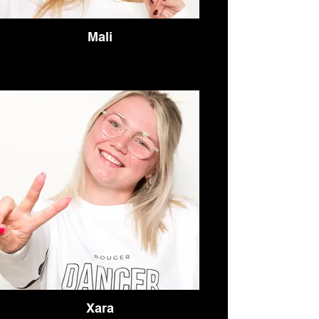
Mali
Xara