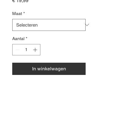
Prijs
€ 19,99
Maat
*
Aantal
*
In winkelwagen
Zwarte sport t-shirt, 100%
polyester.
© 2035 by Site Name.